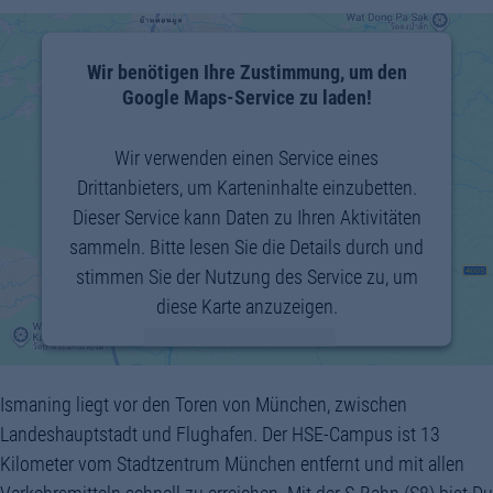
70-
Wir benötigen Ihre Zustimmung, um den
Google Maps-Service zu laden!
LL_TIME
Wir verwenden einen Service eines
70-
Drittanbieters, um Karteninhalte einzubetten.
Dieser Service kann Daten zu Ihren Aktivitäten
sammeln. Bitte lesen Sie die Details durch und
stimmen Sie der Nutzung des Service zu, um
diese Karte anzuzeigen.
Mehr Informationen
Ismaning liegt vor den Toren von München, zwischen
Akzeptieren
Landeshauptstadt und Flughafen. Der HSE-Campus ist 13
powered by
Usercentrics Consent
Kilometer vom Stadtzentrum München entfernt und mit allen
Management Platform