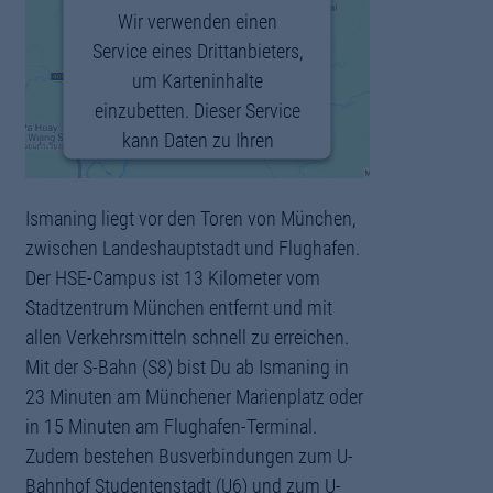
Wir verwenden einen
Service eines Drittanbieters,
um Karteninhalte
einzubetten. Dieser Service
kann Daten zu Ihren
Aktivitäten sammeln. Bitte
lesen Sie die Details durch
Ismaning liegt vor den Toren von München,
und stimmen Sie der
zwischen Landeshauptstadt und Flughafen.
Nutzung des Service zu, um
Der HSE-Campus ist 13 Kilometer vom
diese Karte anzuzeigen.
Stadtzentrum München entfernt und mit
Mehr Informationen
allen Verkehrsmitteln schnell zu erreichen.
Mit der S-Bahn (S8) bist Du ab Ismaning in
Akzeptieren
23 Minuten am Münchener Marienplatz oder
in 15 Minuten am Flughafen-Terminal.
powered by
Usercentrics
Zudem bestehen Busverbindungen zum U-
Consent Management
Bahnhof Studentenstadt (U6) und zum U-
Platform