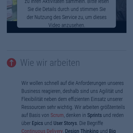
zu Ihren Aktivitäten sammeln. Bitte lesen
Sie die Details durch und stimmen Sie
der Nutzung des Service zu, um dieses
Video anzusehen.
Mehr Informationen
Akzeptieren
Wie wir arbeiten
powered by
Usercentrics Consent
Management Platform
Wir wollen schnell auf die Anforderungen unseres
Business reagieren, deshalb sind uns Agilität und
Flexibilität neben dem effizienten Einsatz unserer
Ressourcen sehr wichtig. Wir arbeiten größtenteils
auf Basis von
Scrum
, denken in
Sprints
und reden
über
Epics
und
User Storys
. Die Begriffe
Continuous Delivery
,
Design Thinking
und
Big