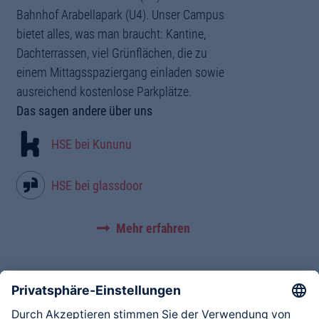
Bahnhof Arabellapark (U4). Unser Campus
bietet alles, was man braucht: Kantine,
Dachterrassen, viel Grünflächen, die zu
einem Mittagsspaziergang einladen sowie
ausreichend kostenlose Parkplätze.
Das sagen andere über uns
HSE bei Kununu
HSE bei glassdoor
Mehr erfahren