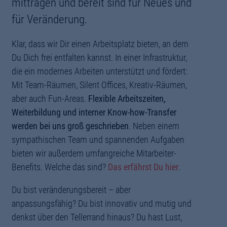
mittragen und bereit sind für Neues und
Anwendung. Als
DevOps-Engineer
entwickelst Du
Management und anderen Interessengruppen
für Veränderung.
unsere Deployment-Plattform zur Erreichung von
zusammen und vermittelst zwischen diesen. Dein
Continuous Integration und Continuous Delivery
Know-how im Bereich Java-Entwicklung mit
Klar, dass wir Dir einen Arbeitsplatz bieten, an dem
Standards weiter. Mehr Qualität und Effizienz in
Spring
(
Core, MVC, Batch, Cloud, Boot
),
Du Dich frei entfalten kannst. In einer Infrastruktur,
unseren Prozessen sind auch Dein Verdienst!
JPA/Hibernate
und
Tomcat
und Kenntnisse in
die ein modernes Arbeiten unterstützt und fördert:
Enterprise Integration-Methoden (zum Beispiel
Mit Team-Räumen, Silent Offices, Kreativ-Räumen,
Kafka, Apache Camel
oder
Spring Integration
),
aber auch Fun-Areas.
Flexible Arbeitszeiten,
sowie Deine Kenntnisse im Webtechnologie-
Weiterbildung und interner Know-how-Transfer
Umfeld (
HTML5, CSS3, JavaScript, REST, JSON,
werden bei uns groß geschrieben
. Neben einem
SOAP
und
XML
) sind das Rüstzeug, unsere
sympathischen Team und spannenden Aufgaben
ganzheitliche Architekturvision
bieten wir außerdem umfangreiche Mitarbeiter-
weiterzuentwickeln. Auch Deine Erfahrung mit
Benefits. Welche das sind?
Das erfährst Du hier
.
aktuellen Ansätzen und Technologien in der
modernen Web-Entwicklung (zum Beispiel
React,
Du bist veränderungsbereit – aber
Microservices, Docker, Cloud, Continuous
anpassungsfähig? Du bist innovativ und mutig und
Integration, Continuous Delivery
) sowie Deine
denkst über den Tellerrand hinaus? Du hast Lust,