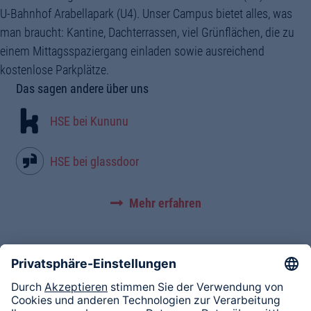
U-Bahnhof Arabellapark (U4). Unser Campus bietet alles, was
man braucht: Kantine, Dachterrassen, viel Grünflächen, die zu
einem Mittagsspaziergang einladen sowie ausreichend
kostenlose Parkplätze.
Home
Das sagen andere über uns
Shopping
HSE bei Kununu
Europe
GmbH
HSE bei glassdoor
https://www.hse24.de/
Mehr erfahren
http://www.hse24.com/media/layout/css_datei/css_images/hse
cid=3